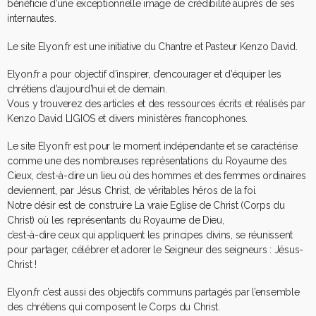
bénéficie d’une exceptionnelle image de crédibilité auprès de ses
internautes.
Le site Elyon.fr est une initiative du Chantre et Pasteur Kenzo David.
Elyon.fr a pour objectif d’inspirer, d’encourager et d’équiper les
chrétiens d’aujourd’hui et de demain.
​Vous y trouverez des articles et des ressources écrits et réalisés par
Kenzo David LIGIOS et divers ministères francophones.
Le site Elyon.fr est pour le moment indépendante et se caractérise
comme une des nombreuses représentations du Royaume des
Cieux, c’est-à-dire un lieu où des hommes et des femmes ordinaires
deviennent, par Jésus Christ, de véritables héros de la foi.
Notre désir est de construire La vraie Eglise de Christ (Corps du
Christ) où les représentants du Royaume de Dieu,
c’est-à-dire ceux qui appliquent les principes divins, se réunissent
pour partager, célébrer et adorer le Seigneur des seigneurs : Jésus-
Christ !
Elyon.fr c’est aussi des objectifs communs partagés par l’ensemble
des chrétiens qui composent le Corps du Christ.