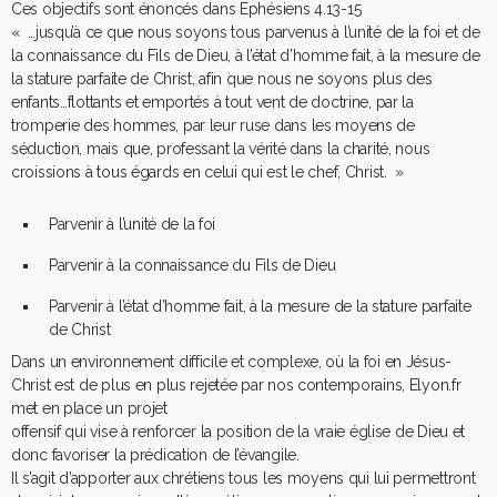
Ces objectifs sont énoncés dans Ephésiens 4.13-15
« …jusqu’à ce que nous soyons tous parvenus à l’unité de la foi et de
la connaissance du Fils de Dieu, à l’état d’homme fait, à la mesure de
la stature parfaite de Christ, afin que nous ne soyons plus des
enfants…flottants et emportés à tout vent de doctrine, par la
tromperie des hommes, par leur ruse dans les moyens de
séduction, mais que, professant la vérité dans la charité, nous
croissions à tous égards en celui qui est le chef, Christ. »
Parvenir à l’unité de la foi
Parvenir à la connaissance du Fils de Dieu
Parvenir à l’état d’homme fait, à la mesure de la stature parfaite
de Christ
Dans un environnement difficile et complexe, où la foi en Jésus-
Christ est de plus en plus rejetée par nos contemporains, Elyon.fr
met en place un projet
offensif qui vise à renforcer la position de la vraie église de Dieu et
donc favoriser la prédication de l’évangile.
Il s’agit d’apporter aux chrétiens tous les moyens qui lui permettront